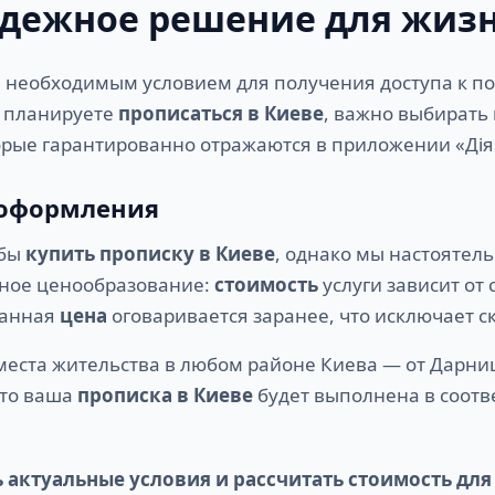
адежное решение для жиз
 необходимым условием для получения доступа к по
ы планируете
прописаться в Киеве
, важно выбирать
рые гарантированно отражаются в приложении «Дія
 оформления
обы
купить прописку в Киеве
, однако мы настоятел
чное ценообразование:
стоимость
услуги зависит от
ванная
цена
оговаривается заранее, что исключает 
ста жительства в любом районе Киева — от Дарниц
что ваша
прописка в Киеве
будет выполнена в соотве
ь актуальные условия и рассчитать стоимость для